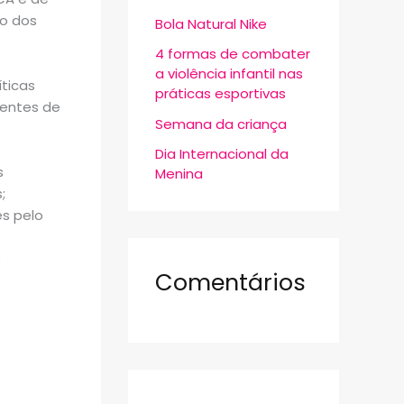
r
ão dos
Bola Natural Nike
p
4 formas de combater
o
a violência infantil nas
ticas
r
práticas esportivas
centes de
:
Semana da criança
Dia Internacional da
s
Menina
;
es pelo
;
Comentários