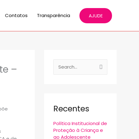
Contatos
Transparência
AJUDE
te –
P
e
s
q
u
Recentes
spõe
i
Política Institucional de
s
Proteção à Criança e
s
a
ao Adolescente
CA e de