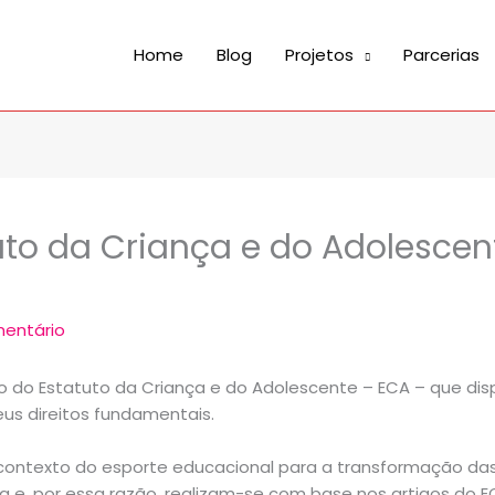
Home
Blog
Projetos
Parcerias
uto da Criança e do Adolescen
mentário
ário do Estatuto da Criança e do Adolescente – ECA – que di
eus direitos fundamentais.
o contexto do esporte educacional para a transformação da
a e, por essa razão, realizam-se com base nos artigos do E