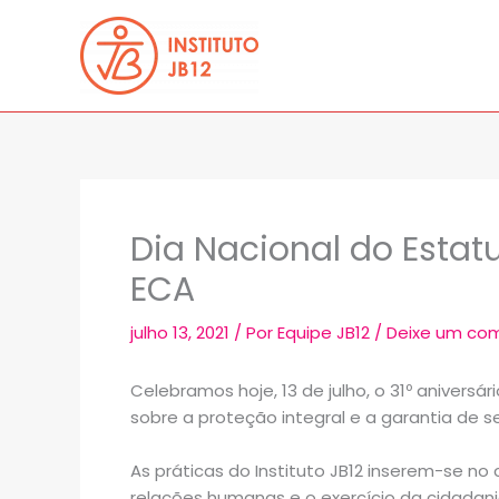
Ir
para
o
conteúdo
Dia Nacional do Estat
ECA
julho 13, 2021
/ Por
Equipe JB12
/
Deixe um co
Celebramos hoje, 13 de julho, o 31º anivers
sobre a proteção integral e a garantia de s
As práticas do Instituto JB12 inserem-se n
relações humanas e o exercício da cidadani