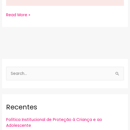
Read More »
P
e
s
q
Recentes
u
i
Política Institucional de Proteção à Criança e ao
s
Adolescente
a