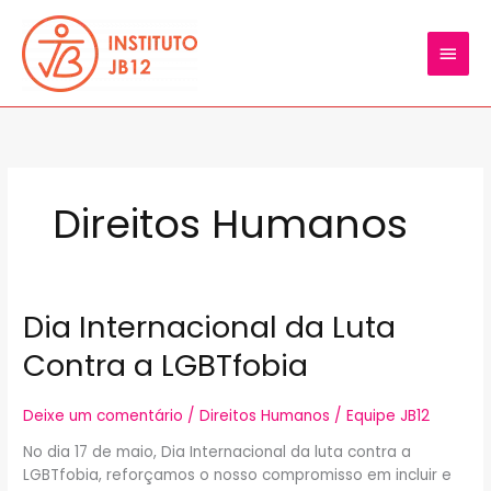
Ir
MEN
para
o
PRIN
conteúdo
Direitos Humanos
Dia Internacional da Luta
Dia
Internacional
Contra a LGBTfobia
da
Luta
Contra
Deixe um comentário
/
Direitos Humanos
/
Equipe JB12
a
No dia 17 de maio, Dia Internacional da luta contra a
LGBTfobia
LGBTfobia, reforçamos o nosso compromisso em incluir e