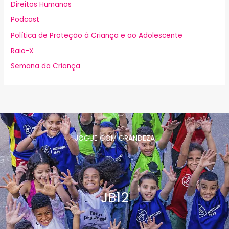
Direitos Humanos
Podcast
Política de Proteção à Criança e ao Adolescente
Raio-X
Semana da Criança
JOGUE COM GRANDEZA
JB12