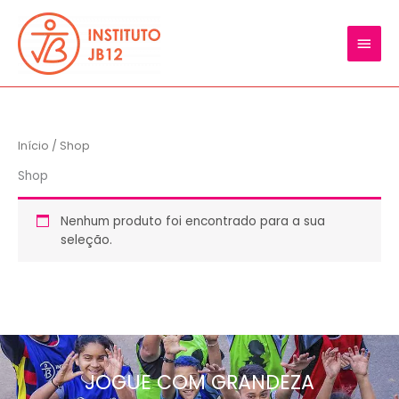
Ir
MEN
para
o
PRIN
conteúdo
Início
/ Shop
Shop
Nenhum produto foi encontrado para a sua
seleção.
JOGUE COM GRANDEZA